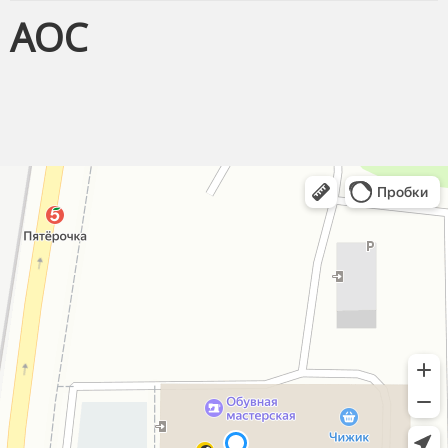
Чехлы для пультов
AOC
Антенны
Аксессуары
Зарядные устройства
Смартчасы
Усиление сотовой связи и 4G интернета