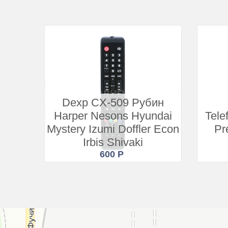
Dexp CX-509 Рубин
Harper Nesons Hyundai
Tel
Mystery Izumi Doffler Econ
Pre
Irbis Shivaki
600 Р