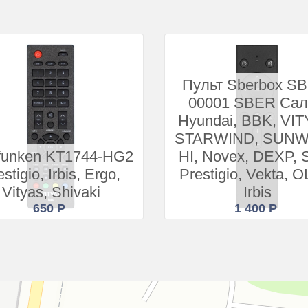
Пульт Sberbox S
00001 SBER Са
Hyundai, BBK, VIT
STARWIND, SUNW
efunken KT1744-HG2
HI, Novex, DEXP, S
stigio, Irbis, Ergo,
Prestigio, Vekta, 
Vityas, Shivaki
Irbis
650 Р
1 400 Р