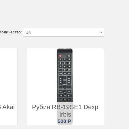
Купить
Подробнее
Количество:
Купить
 Akai
Рубин RB-19SE1 Dexp
Подробнее
Irbis
500 Р