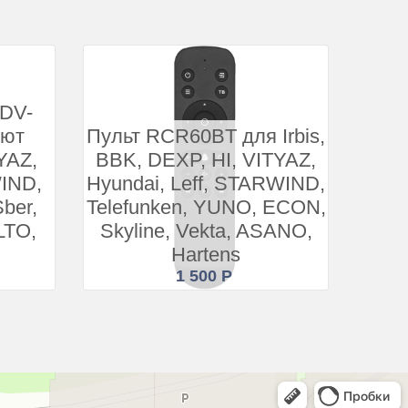
BDV-
лют
Пульт RCR60BT для Irbis,
YAZ,
BBK, DEXP, HI, VITYAZ,
IND,
Hyundai, Leff, STARWIND,
ber,
Telefunken, YUNO, ECON,
OLTO,
Skyline, Vekta, ASANO,
Hartens
1 500 Р