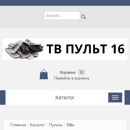
Корзина
0
Перейти в корзину
Каталог
Пульты
Пульты для кондиционеров
Главная
/
Каталог
/
Пульты
/
Olto
Цифровые приставки