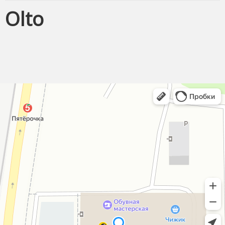
Чехлы для пультов
Olto
Антенны
Аксессуары
Зарядные устройства
Смартчасы
Усиление сотовой связи и 4G интернета