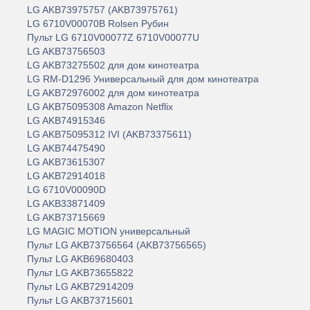
LG AKB73975757 (AKB73975761)
LG 6710V00070B Rolsen Рубин
Пульт LG 6710V00077Z 6710V00077U
LG AKB73756503
LG AKB73275502 для дом кинотеатра
LG RM-D1296 Универсальный для дом кинотеатра
LG AKB72976002 для дом кинотеатра
LG AKB75095308 Amazon Netflix
LG AKB74915346
LG AKB75095312 IVI (AKB73375611)
LG AKB74475490
LG AKB73615307
LG AKB72914018
LG 6710V00090D
LG AKB33871409
LG AKB73715669
LG MAGIC MOTION универсальный
Пульт LG AKB73756564 (AKB73756565)
Пульт LG AKB69680403
Пульт LG AKB73655822
Пульт LG AKB72914209
Пульт LG AKB73715601