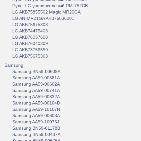
Пульт LG универсальный RM-752CB
LG AKB75855502 Magic MR20GA
LG AN-MR21GA AKB76036201
LG AKB75675303
LG AKB74475403
LG AKB76037608
LG AKB76040309
LG AKB73756559
LG AKB75675303
Samsung
Samsung BN59-00609A
Samsung AA59-00581А
Samsung AA59-00602A
Samsung AA59-00741A
Samsung AA59-00332A
Samsung AA59-00104D
Samsung AA59-10107N
Samsung AA59-00603A
Samsung AA59-10075J
Samsung BN59-01178B
Samsung BN59-00437A
Samsung BN59-00676A