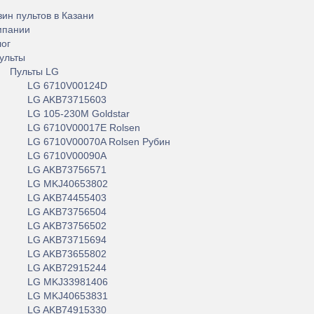
ин пультов в Казани
мпании
лог
ульты
Пульты LG
LG 6710V00124D
LG AKB73715603
LG 105-230M Goldstar
LG 6710V00017E Rolsen
LG 6710V00070A Rolsen Рубин
LG 6710V00090A
LG AKB73756571
LG MKJ40653802
LG AKB74455403
LG AKB73756504
LG AKB73756502
LG AKB73715694
LG AKB73655802
LG AKB72915244
LG MKJ33981406
LG MKJ40653831
LG AKB74915330