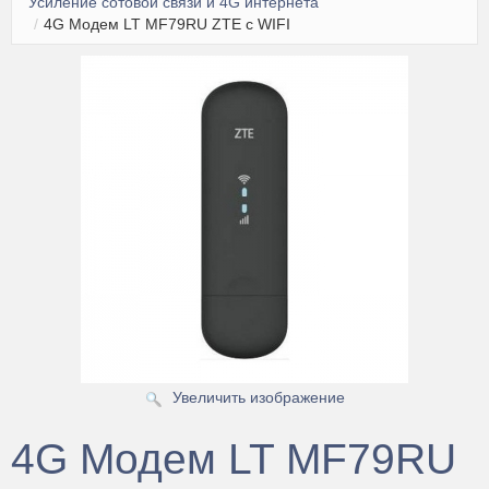
Усиление сотовой связи и 4G интернета
Чехлы для пультов
/
4G Модем LT MF79RU ZTE с WIFI
Антенны
Аксессуары
Зарядные устройства
Смартчасы
Усиление сотовой связи и 4G интернета
Увеличить изображение
4G Модем LT MF79RU