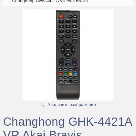
/
Changhong GHK-4421A VR Akai Bravis
Чехлы для пультов
Антенны
Аксессуары
Зарядные устройства
Смартчасы
Усиление сотовой связи и 4G интернета
Увеличить изображение
Changhong GHK-4421A
VR Akai Bravis