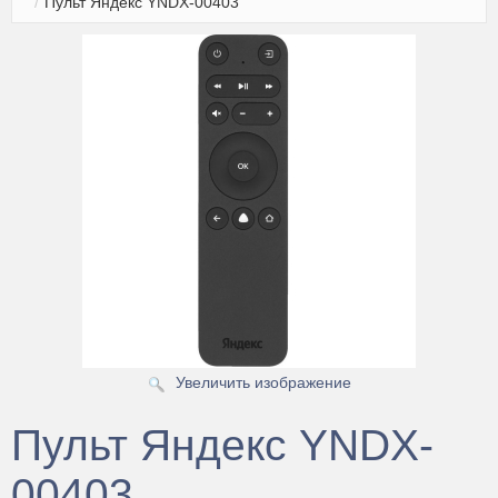
/
Пульт Яндекс YNDX-00403
Чехлы для пультов
Антенны
Аксессуары
Зарядные устройства
Смартчасы
Усиление сотовой связи и 4G интернета
Увеличить изображение
Пульт Яндекс YNDX-
00403